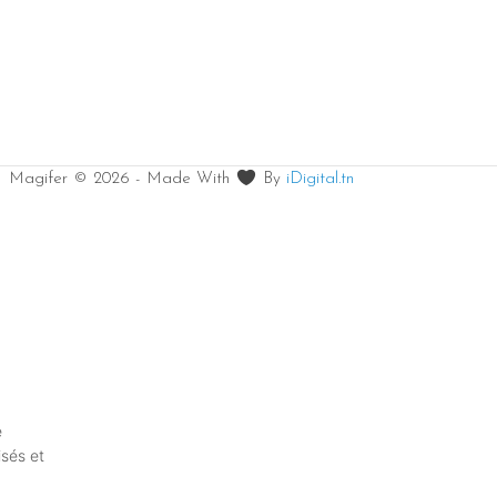
Magifer © 2026 - Made With
By
iDigital.tn
e
isés et