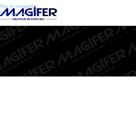
Skip to navigation
Skip to main content
[ultimatemember form_id= »17174″]